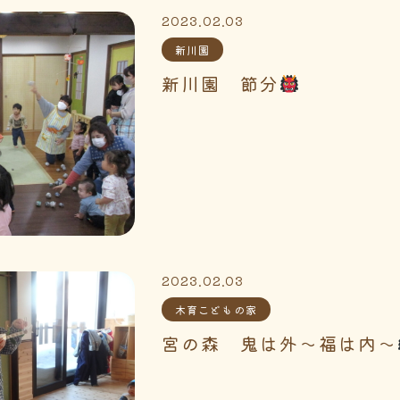
2023.02.03
新川園
新川園 節分
2023.02.03
木育こどもの家
宮の森 鬼は外～福は内～