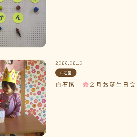
2023.02.16
白石園
白石園
２月お誕生日会