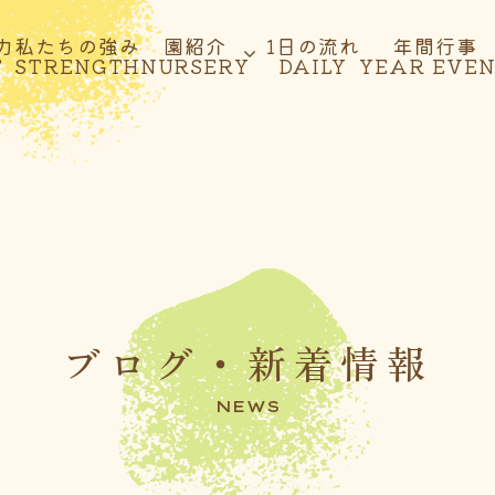
力
私たちの強み
園紹介
1日の流れ
年間行事
T
STRENGTH
NURSERY
DAILY
YEAR EVE
ブログ・新着情報
NEWS