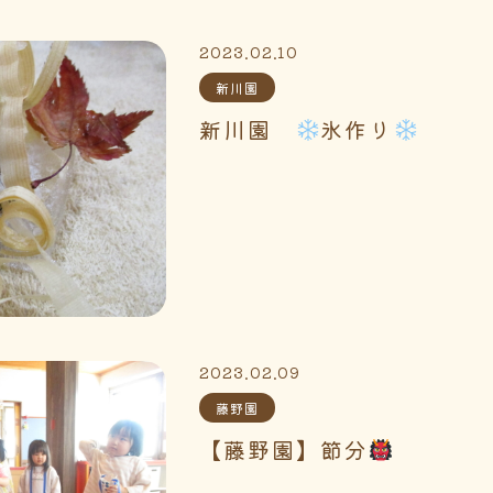
2023.02.10
新川園
新川園
氷作り
2023.02.09
藤野園
【藤野園】節分