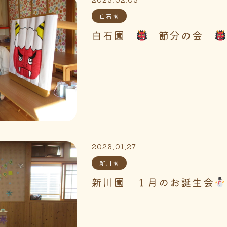
白石園
白石園
節分の会
2023.01.27
新川園
新川園 １月のお誕生会