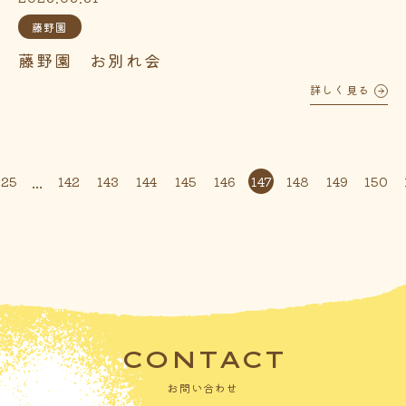
藤野園
藤野園 お別れ会
詳しく見る
...
125
142
143
144
145
146
147
148
149
150
CONTACT
お問い合わせ