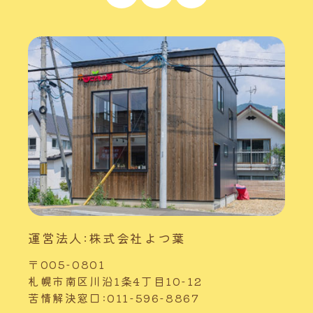
運営法人:株式会社よつ葉
〒005-0801
札幌市南区川沿1条4丁目10-12
苦情解決窓口:011-596-8867