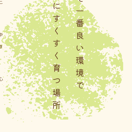
子供にとって一番良い環境で
健康にすくすく育つ場所
こ
中
き
心