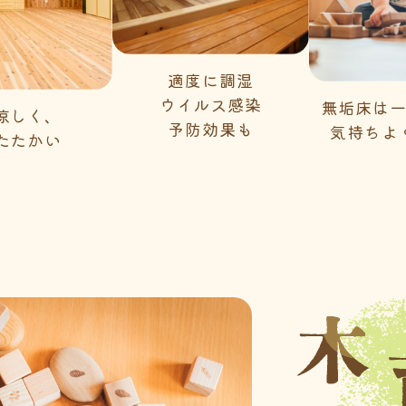
適度に調湿
ウイルス感染
無垢床は
涼しく、
予防効果も
気持ちよ
たたかい