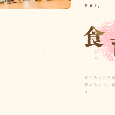
みます。
食べることを
育めるよう、
す。