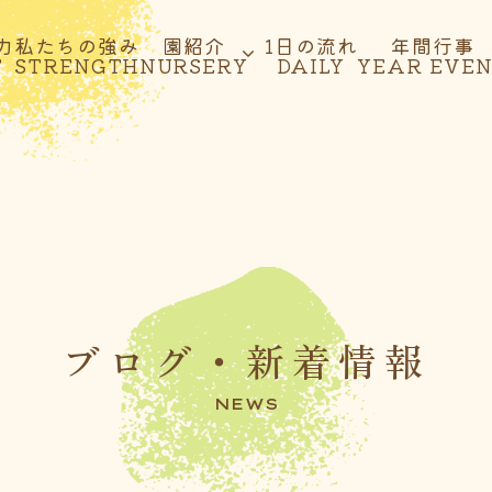
力
私たちの強み
園紹介
1日の流れ
年間行事
T
STRENGTH
NURSERY
DAILY
YEAR EVE
ブログ・新着情報
NEWS