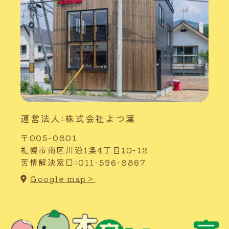
運営法人:株式会社よつ葉
〒005-0801
札幌市南区川沿1条4丁目10-12
苦情解決窓口:011-596-8867
Google map＞