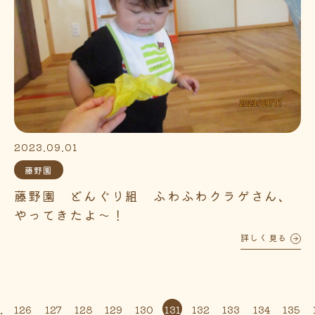
2023.09.01
藤野園
藤野園 どんぐり組 ふわふわクラゲさん、
やってきたよ～！
詳しく見る
.
126
127
128
129
130
131
132
133
134
135