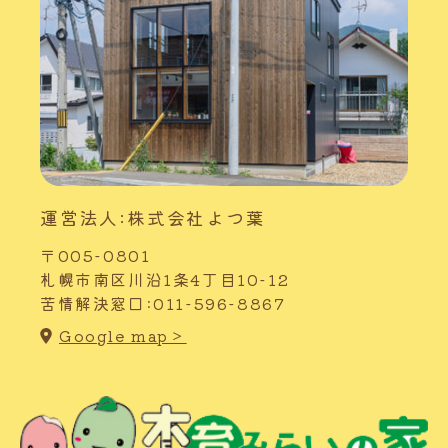
運営法人:株式会社よつ葉
〒005-0801
札幌市南区川沿1条4丁目10-12
苦情解決窓口:011-596-8867
Google map＞