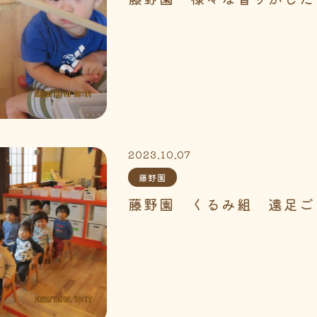
2023.10.07
藤野園
藤野園 くるみ組 遠足ご