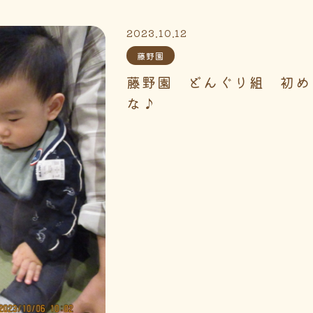
2023.10.12
藤野園
藤野園 どんぐり組 初め
な♪