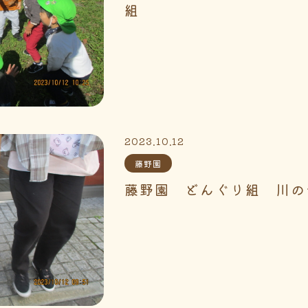
組
2023.10.12
藤野園
藤野園 どんぐり組 川の