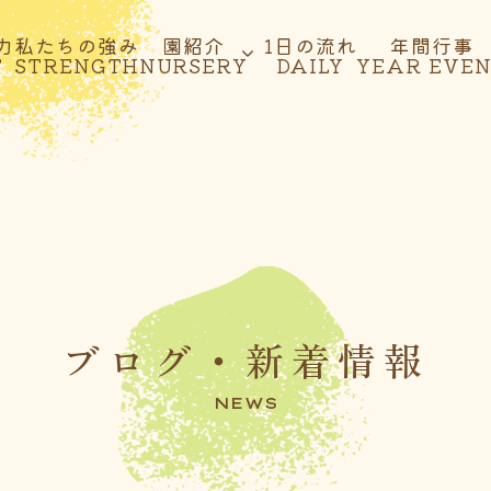
力
私たちの強み
園紹介
1日の流れ
年間行事
T
STRENGTH
NURSERY
DAILY
YEAR EVE
ブログ・新着情報
NEWS