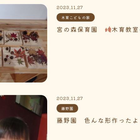
2023.11.27
木育こどもの家
宮の森保育園
木育教室
2023.11.27
藤野園
藤野園 色んな形作ったよ