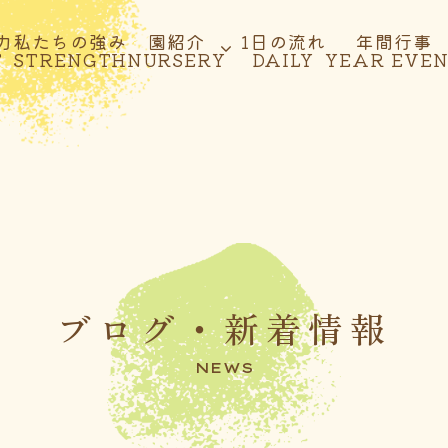
力
私たちの強み
園紹介
1日の流れ
年間行事
T
STRENGTH
NURSERY
DAILY
YEAR EVE
ブログ・新着情報
NEWS