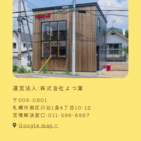
運営法人:株式会社よつ葉
〒005-0801
札幌市南区川沿1条4丁目10-12
苦情解決窓口:011-596-8867
Google map＞