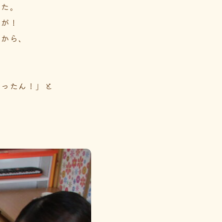
した。
声が！
所から、
ぺったん！」と