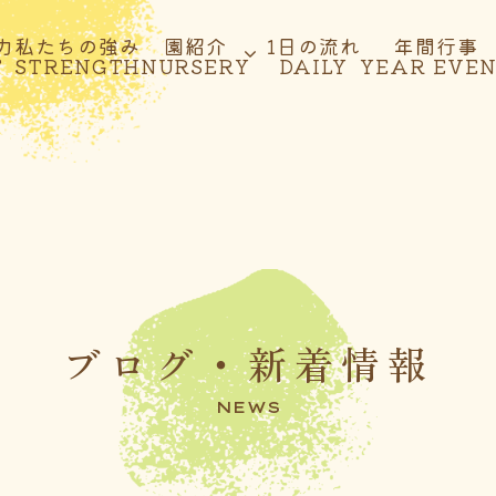
力
私たちの強み
園紹介
1日の流れ
年間行事
T
STRENGTH
NURSERY
DAILY
YEAR EVE
ブログ・新着情報
NEWS