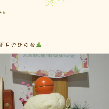
会
正月遊びの会