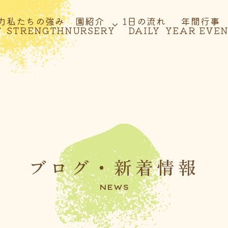
力
私たちの強み
園紹介
1日の流れ
年間行事
T
STRENGTH
NURSERY
DAILY
YEAR EVE
ブログ・新着情報
NEWS