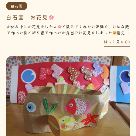
白石園
白石園 お花見
お休み中にお花見をしたよ
と教えてくれたお友達と、おはな紙
で作った桜と折り紙で作ったお弁当でお花見をしました
指先を
使う、目で見て模倣して作る製作！2歳児のお友達の成長を感じ
詳しく見る
ました