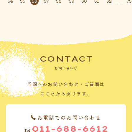
...
3
54
55
56
57
58
59
60
61
62
75
CONTACT
お問い合わせ
当園へのお問い合わせ・ご質問は
こちらから承ります。
お電話でのお問い合わせ
011-688-6612
Tel.