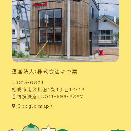
運営法人:株式会社よつ葉
〒005-0801
札幌市南区川沿1条4丁目10-12
苦情解決窓口:011-596-8867
Google map＞