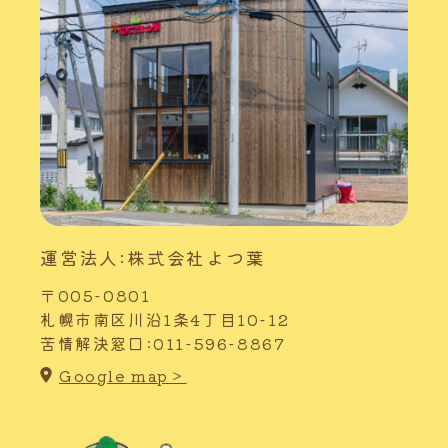
運営法人:株式会社よつ葉
〒005-0801
札幌市南区川沿1条4丁目10-12
苦情解決窓口:011-596-8867
Google map＞