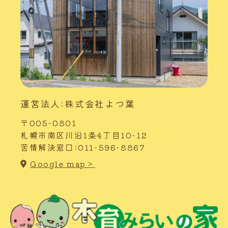
運営法人:株式会社よつ葉
〒005-0801
札幌市南区川沿1条4丁目10-12
苦情解決窓口:011-596-8867
Google map＞