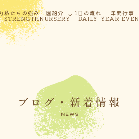
力
私たちの強み
園紹介
1日の流れ
年間行事
T
STRENGTH
NURSERY
DAILY
YEAR EVE
ブログ・新着情報
NEWS