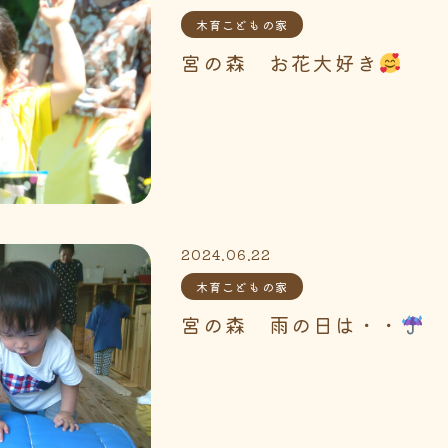
木育こどもの家
宮の森 お花大好き
2024.06.22
木育こどもの家
宮の森 雨の日は・・