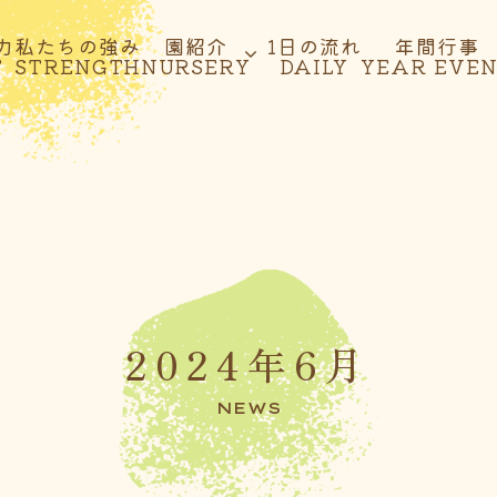
力
私たちの強み
園紹介
1日の流れ
年間行事
T
STRENGTH
NURSERY
DAILY
YEAR EVE
2024年6月
NEWS