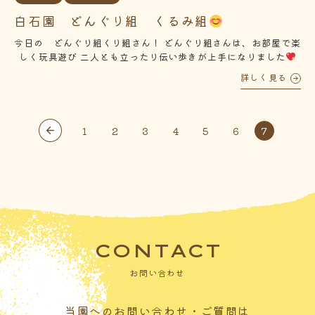
白石園 どんぐり組 くるみ組
今日の どんぐり組くり組さん！ どんぐり組さんは、お部屋で楽
しく玩具遊び 二人とも立ったり伝い歩きが上手になりました
くるみ組さんは、ベランダでポカポカひなたぼっこを 楽しみまし
詳しく見る
た
1
2
3
4
5
6
7
CONTACT
お問い合わせ
当園へのお問い合わせ・ご質問は