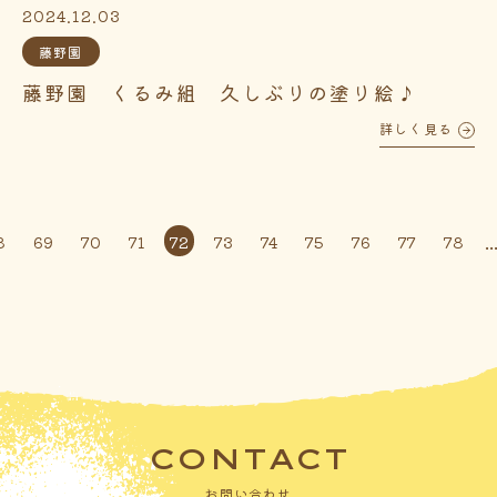
2024.12.03
藤野園
藤野園 くるみ組 久しぶりの塗り絵♪
詳しく見る
..
8
69
70
71
72
73
74
75
76
77
78
CONTACT
お問い合わせ