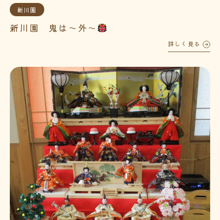
新川園
新川園 鬼は～外～
詳しく見る