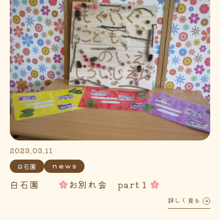
2023.03.11
白石園
news
白石園
お別れ会 part１
詳しく見る