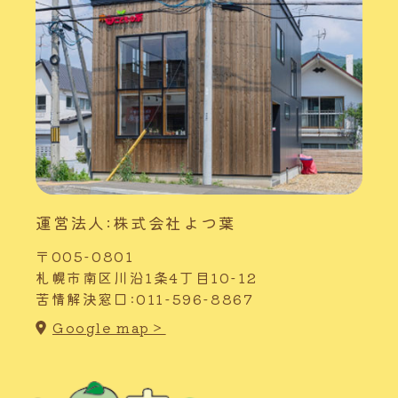
運営法人:株式会社よつ葉
〒005-0801
札幌市南区川沿1条4丁目10-12
苦情解決窓口:011-596-8867
Google map＞