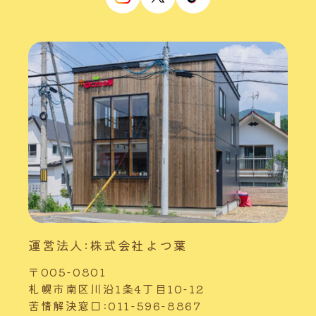
運営法人:株式会社よつ葉
〒005-0801
札幌市南区川沿1条4丁目10-12
苦情解決窓口:011-596-8867