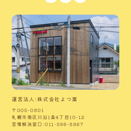
運営法人:株式会社よつ葉
〒005-0801
札幌市南区川沿1条4丁目10-12
苦情解決窓口:011-596-8867