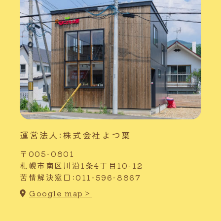
運営法人:株式会社よつ葉
〒005-0801
札幌市南区川沿1条4丁目10-12
苦情解決窓口:011-596-8867
Google map＞