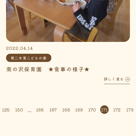
2022.04.14
第二木育こどもの家
南の沢保育園 ★食事の様子★
詳しく見る
...
125
150
166
167
168
169
170
171
172
173