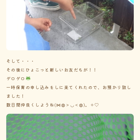
そして・・・
その後にひょこっと新しいお友だちが！！
ゲロゲロ
一時保育の申し込みをしに来てくれたので、お預かり致し
ました！
数日間仲良くしようね(⋈◍＞◡＜◍)。✧♡