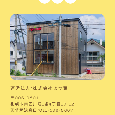
運営法人:株式会社よつ葉
〒005-0801
札幌市南区川沿1条4丁目10-12
苦情解決窓口:011-596-8867