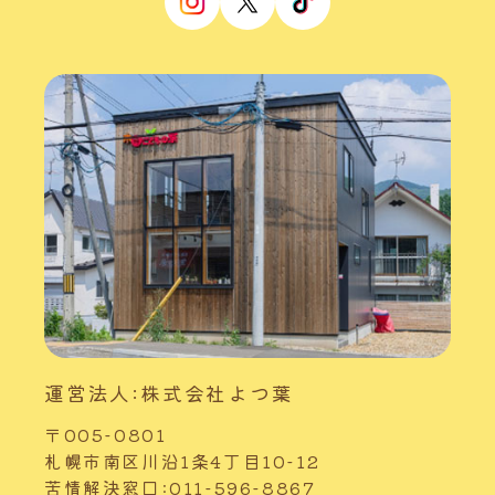
運営法人:株式会社よつ葉
〒005-0801
札幌市南区川沿1条4丁目10-12
苦情解決窓口:011-596-8867