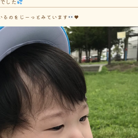
気でした
いるのをじーっとみています
♥️