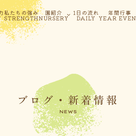
力
私たちの強み
園紹介
1日の流れ
年間行事
T
STRENGTH
NURSERY
DAILY
YEAR EVE
ブログ・新着情報
NEWS