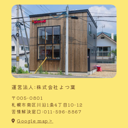
運営法人:株式会社よつ葉
〒005-0801
札幌市南区川沿1条4丁目10-12
苦情解決窓口:011-596-8867
Google map＞