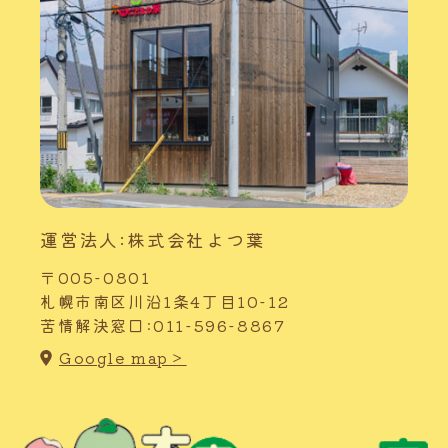
運営法人:株式会社よつ葉
〒005-0801
札幌市南区川沿1条4丁目10-12
苦情解決窓口:011-596-8867
Google map＞