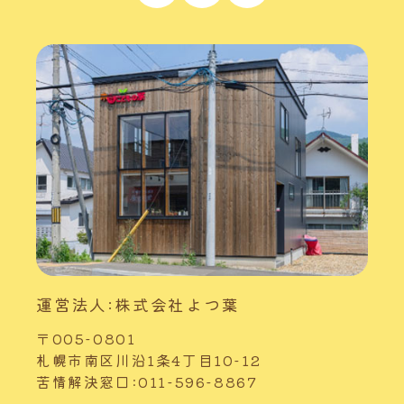
運営法人:株式会社よつ葉
〒005-0801
札幌市南区川沿1条4丁目10-12
苦情解決窓口:011-596-8867