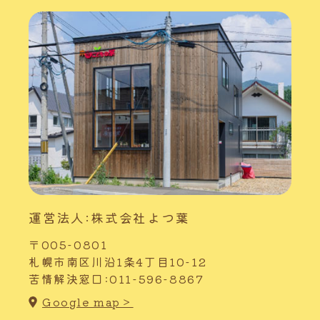
運営法人:株式会社よつ葉
〒005-0801
札幌市南区川沿1条4丁目10-12
苦情解決窓口:011-596-8867
Google map＞