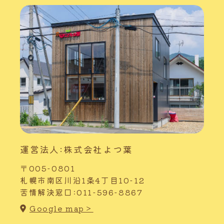
運営法人:株式会社よつ葉
〒005-0801
札幌市南区川沿1条4丁目10-12
苦情解決窓口:011-596-8867
Google map＞