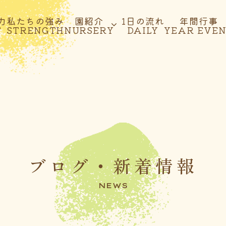
力
私たちの強み
園紹介
1日の流れ
年間行事
T
STRENGTH
NURSERY
DAILY
YEAR EVE
ブログ・新着情報
NEWS