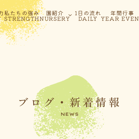
力
私たちの強み
園紹介
1日の流れ
年間行事
T
STRENGTH
NURSERY
DAILY
YEAR EVE
ブログ・新着情報
NEWS