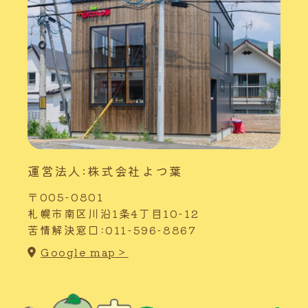
運営法人:株式会社よつ葉
〒005-0801
札幌市南区川沿1条4丁目10-12
苦情解決窓口:011-596-8867
Google map＞