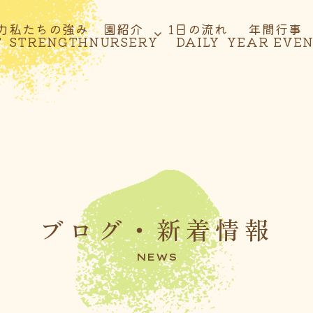
力
私たちの強み
園紹介
1日の流れ
年間行事
T
STRENGTH
NURSERY
DAILY
YEAR EVE
ブログ・新着情報
NEWS