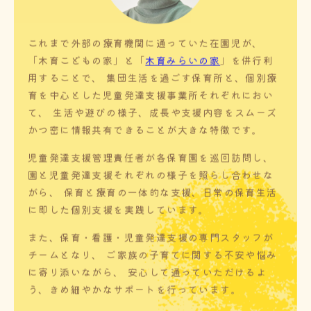
これまで外部の療育機関に通っていた在園児が、
「木育こどもの家」と「
木育みらいの家
」を併行利
用することで、 集団生活を過ごす保育所と、個別療
育を中心とした児童発達支援事業所それぞれにおい
て、 生活や遊びの様子、成長や支援内容をスムーズ
かつ密に情報共有できることが大きな特徴です。
児童発達支援管理責任者が各保育園を巡回訪問し、
園と児童発達支援それぞれの様子を照らし合わせな
がら、 保育と療育の一体的な支援、日常の保育生活
に即した個別支援を実践しています。
また、保育・看護・児童発達支援の専門スタッフが
チームとなり、 ご家族の子育てに関する不安や悩み
に寄り添いながら、 安心して通っていただけるよ
う、きめ細やかなサポートを行っています。