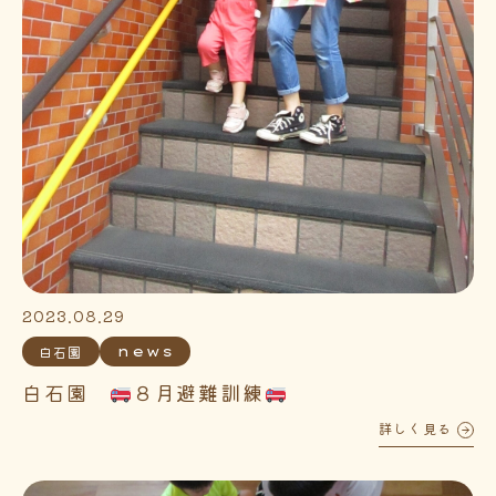
2023.08.29
白石園
news
白石園
８月避難訓練
詳しく見る