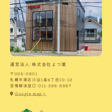
運営法人:株式会社よつ葉
〒005-0801
札幌市南区川沿1条4丁目10-12
苦情解決窓口:011-596-8867
Google map＞