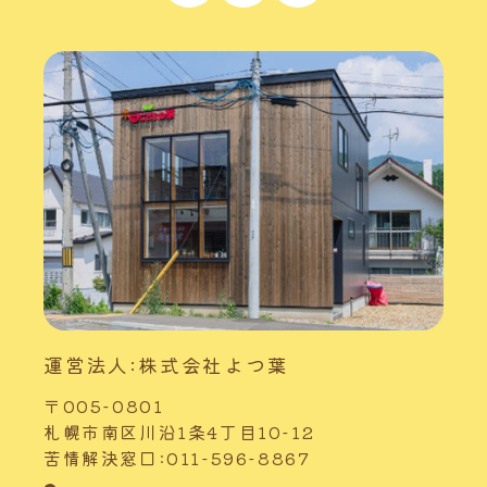
運営法人:株式会社よつ葉
〒005-0801
札幌市南区川沿1条4丁目10-12
苦情解決窓口:011-596-8867