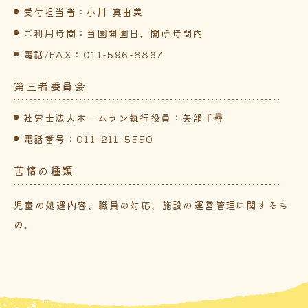
方針7. 個人情報保護に関する苦情及び相談に対応す
受付担当者：小川 真由美
る窓口を設けて、適切に対応するよう努めます。
ご利用時間：当園開園日、開所時間内
電話/FAX：
011-596-8867
第三者委員会
社労士法人ホームラン執行役員：矢部千尋
電話番号：
011-211-5550
苦情の種類
児童の処遇内容、職員の対応、施設の運営管理に関するも
の。