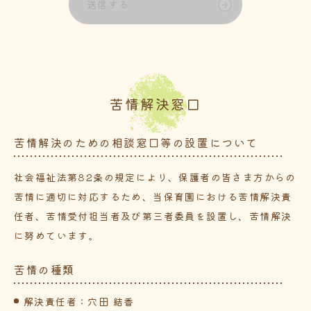
当該目的の達成に必要な範囲内で適切に取扱いま
す。また、目的外利用を行なわないための措置を講
じます。
方針2. 個人情報は、適法かつ適正な方法で取得しま
す。
方針3. 個人情報は、本人の同意なく第三者に提供し
苦情解決窓口
ません。
方針4. 個人情報の管理にあたっては、漏洩・滅失・
苦情解決のための相談窓口等の設置について
毀損の防止及び是正、その他の安全管理のために必
社会福祉法第82条の規定により、保護者の皆さま方からの
要かつ適切な措置を講じるよう努めます。
苦情に適切に対応するため、当保育園における苦情解決責
方針5. 個人情報の取扱いにあたっては、その情報を
任者、苦情受付担当者及び第三者委員を設置し、苦情解決
提供した本人が適切に関与し得るよう努め、可能な
に努めています。
限り正確かつ最新の内容に保つよう努力します。
方針6. 個人情報保護に関する法令を遵守し、また個
苦情の種類
人情報保護に関する社内規程を定め、継続的な見直
しを行い遵守します。
解決責任者：穴田 結香