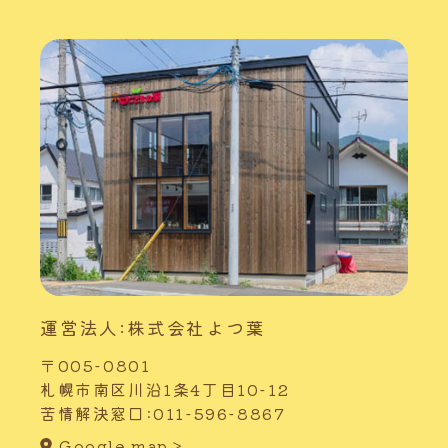
運営法人:株式会社よつ葉
〒005-0801
札幌市南区川沿1条4丁目10-12
苦情解決窓口:011-596-8867
Google map＞