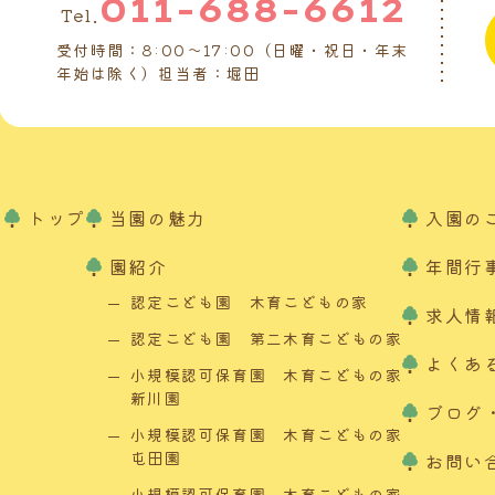
011-688-6612
Tel.
受付時間：8:00～17:00（日曜・祝日・年末
年始は除く）担当者：堀田
トップ
当園の魅力
入園の
園紹介
年間行
認定こども園 木育こどもの家
求人情
認定こども園 第二木育こどもの家
よくあ
小規模認可保育園 木育こどもの家
新川園
ブログ
小規模認可保育園 木育こどもの家
屯田園
お問い
小規模認可保育園 木育こどもの家