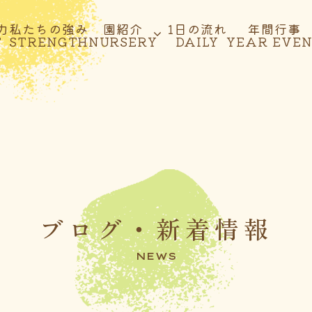
力
私たちの強み
園紹介
1日の流れ
年間行事
T
STRENGTH
NURSERY
DAILY
YEAR EVE
ブログ・新着情報
NEWS