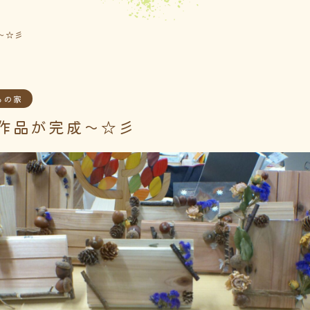
～☆彡
もの家
作品が完成～☆彡