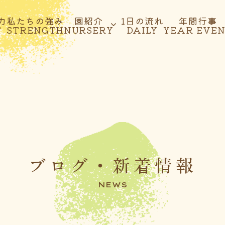
力
私たちの強み
園紹介
1日の流れ
年間行事
T
STRENGTH
NURSERY
DAILY
YEAR EVE
ブログ・新着情報
NEWS