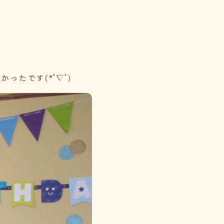
たです(*’▽’)