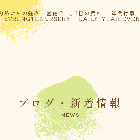
力
私たちの強み
園紹介
1日の流れ
年間行事
T
STRENGTH
NURSERY
DAILY
YEAR EVE
ブログ・新着情報
NEWS