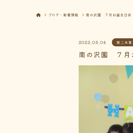
ブログ・新着情報
南の沢園 ７月お誕生日会
2022.08.04
第二木育
南の沢園 ７月