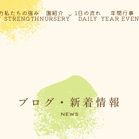
力
私たちの強み
園紹介
1日の流れ
年間行事
T
STRENGTH
NURSERY
DAILY
YEAR EVE
ブログ・新着情報
NEWS