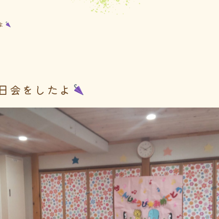
よ
日会をしたよ