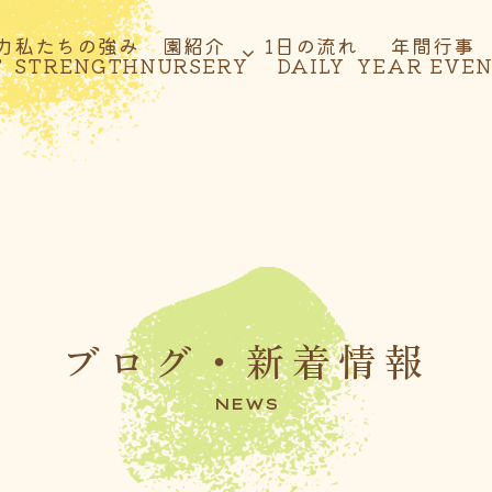
力
私たちの強み
園紹介
1日の流れ
年間行事
T
STRENGTH
NURSERY
DAILY
YEAR EVE
ブログ・新着情報
NEWS