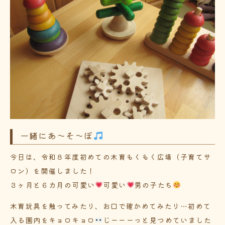
一緒にあ～そ～ぼ
今日は、令和８年度初めての木育もくもく広場（子育てサ
ロン）を開催しました！
３ヶ月と６カ月の可愛い
可愛い
男の子たち
木育玩具を触ってみたり、お口で確かめてみたり…初めて
入る園内をキョロキョロ
じーーーっと見つめていました