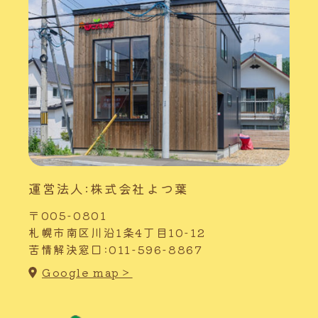
運営法人:株式会社よつ葉
〒005-0801
札幌市南区川沿1条4丁目10-12
苦情解決窓口:011-596-8867
Google map＞