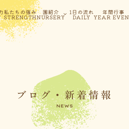
力
私たちの強み
園紹介
1日の流れ
年間行事
T
STRENGTH
NURSERY
DAILY
YEAR EVE
ブログ・新着情報
NEWS